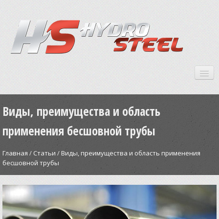
Время работы: 9:00 - 17:00
Email:
sales@hydrosteel.by
Виды, преимущества и область
+375 (29) 114 00 01
+375 (29) 159 29 15
применения бесшовной трубы
Главная
Главная
/
Статьи
/
Виды, преимущества и область применения
О компании
бесшовной трубы
Товары
Услуги
Техническая информация