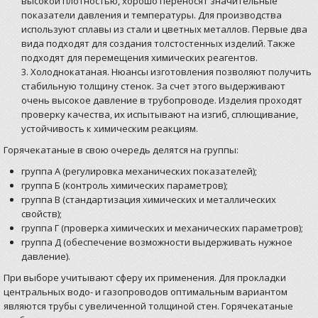
высокой плотностью, хорошо переносят значительные
показатели давления и температуры. Для производства
используют сплавы из стали и цветных металлов. Первые два
вида подходят для создания толстостенных изделий. Также
подходят для перемещения химических реагентов.
Холоднокатаная. Нюансы изготовления позволяют получить
стабильную толщину стенок. За счет этого выдерживают
очень высокое давление в трубопроводе. Изделия проходят
проверку качества, их испытывают на изгиб, сплющивание,
устойчивость к химическим реакциям.
Горячекатаные в свою очередь делятся на группы:
группа А (регулировка механических показателей);
группа Б (контроль химических параметров);
группа В (стандартизация химических и металлических
свойств);
группа Г (проверка химических и механических параметров);
группа Д (обеспечение возможности выдерживать нужное
давление).
При выборе учитывают сферу их применения. Для прокладки
центральных водо- и газопроводов оптимальным вариантом
являются трубы с увеличенной толщиной стен. Горячекатаные